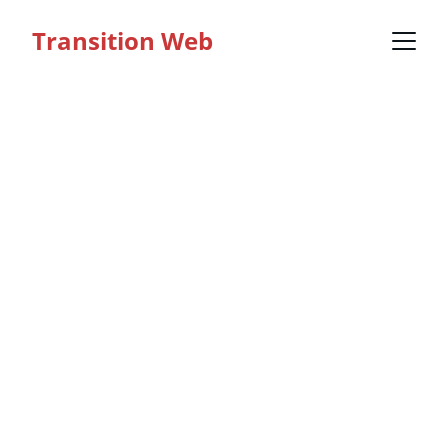
Transition Web
Solutions 
numériques 
pour PME
Nous aidons votre entreprise à grandir 
avec des outils digitaux efficaces et 
simples.